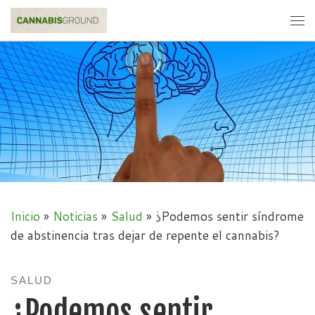
Skip to content
Me
Inicio
»
Noticias
»
Salud
»
¿Podemos sentir síndrome
de abstinencia tras dejar de repente el cannabis?
SALUD
¿Podemos sentir