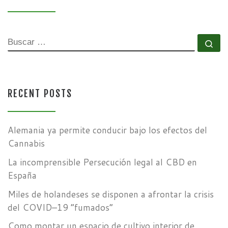
BUSCAR
Bu
RECENT POSTS
Alemania ya permite conducir bajo los efectos del
Cannabis
La incomprensible Persecución legal al CBD en
España
Miles de holandeses se disponen a afrontar la crisis
del COVID–19 “fumados”
Como montar un espacio de cultivo interior de