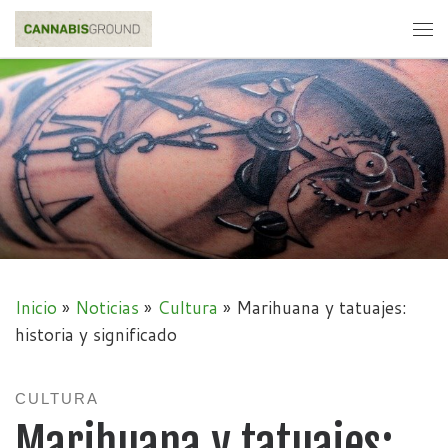
Skip to content
Me
Inicio
»
Noticias
»
Cultura
»
Marihuana y tatuajes:
historia y significado
CULTURA
Marihuana y tatuajes: