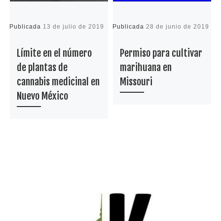
Publicada
13 de julio de 2019
Publicada
28 de junio de 2019
P
2
Límite en el número
Permiso para cultivar
de plantas de
marihuana en
cannabis medicinal en
Missouri
Nuevo México