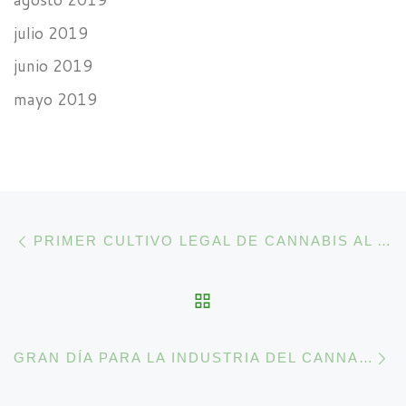
julio 2019
junio 2019
mayo 2019
Navegación de la entrada
Entrada anterior
PRIMER CULTIVO LEGAL DE CANNABIS AL AIRE LIBRE EN LA COSTA ESTE DE USA
VOLVER A LA LISTA 
E
GRAN DÍA PARA LA INDUSTRIA DEL CANNABIS EN CANADÁ