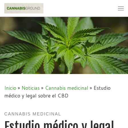
Skip to content
Me
Inicio
»
Noticias
»
Cannabis medicinal
»
Estudio
médico y legal sobre el CBD
CANNABIS MEDICINAL
Estudio médico y legal