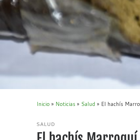
Inicio
»
Noticias
»
Salud
»
El hachís Marro
SALUD
El hachís Marroquí